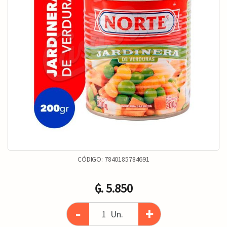
CÓDIGO:
7840185784691
₲. 5.850
-
+
Un.