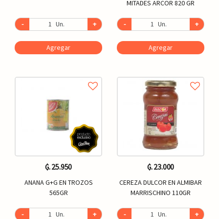
MITADES ARCOR 820 GR
-
Un.
+
-
Un.
+
Agregar
Agregar
₲. 25.950
₲. 23.000
ANANA G+G EN TROZOS
CEREZA DULCOR EN ALMIBAR
565GR
MARRISCHINO 110GR
-
Un.
+
-
Un.
+