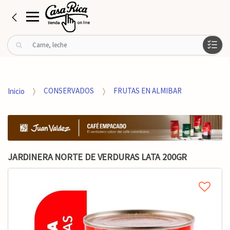
B
u
s
c
a
Inicio
CONSERVADOS
FRUTAS EN ALMIBAR
r
p
o
r
:
JARDINERA NORTE DE VERDURAS LATA 200GR