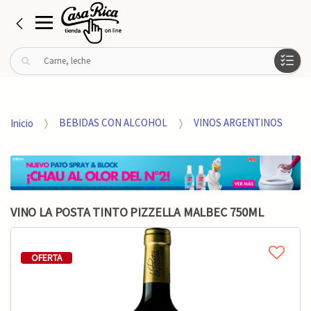
B
u
s
c
a
Inicio
BEBIDAS CON ALCOHOL
VINOS ARGENTINOS
r
p
o
r
:
VINO LA POSTA TINTO PIZZELLA MALBEC 750ML
OFERTA