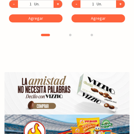
-
Un.
+
-
Un.
+
Agregar
Agregar