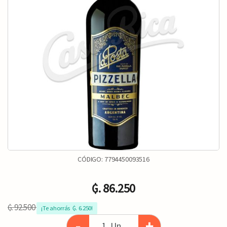
CÓDIGO:
7794450093516
₲. 86.250
₲. 92.500
¡Te ahorrás  ₲. 6.250!
-
+
Un.