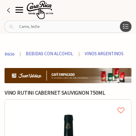
B
u
s
c
a
Inicio
BEBIDAS CON ALCOHOL
VINOS ARGENTINOS
r
p
o
r
:
VINO RUTINI CABERNET SAUVIGNON 750ML