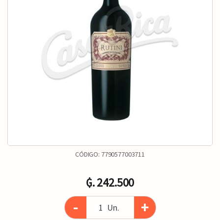
CÓDIGO:
7790577003711
₲. 242.500
-
+
Un.