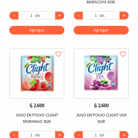
MARACUYA 8GR.
-
Un.
+
-
Un.
+
Agregar
Agregar
₲. 2.600
₲. 2.600
JUGO EN POLVO CLIGHT
JUGO EN POLVO CLIGHT UVA
MORANGO 9GR
8GR
-
Un.
+
-
Un.
+