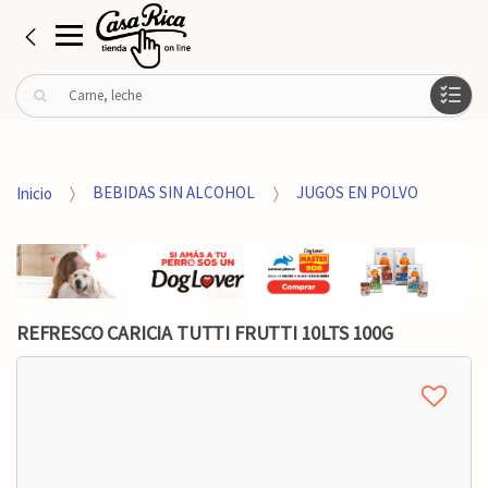
B
u
s
c
a
Inicio
BEBIDAS SIN ALCOHOL
JUGOS EN POLVO
r
p
o
r
:
REFRESCO CARICIA TUTTI FRUTTI 10LTS 100G