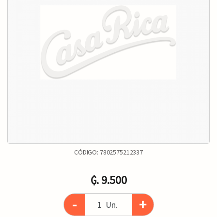
CÓDIGO:
7802575212337
₲. 9.500
-
+
Un.